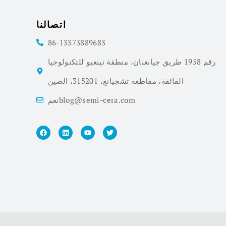
اتصالنا
86-13373889683
رقم 1958 طريق جيانغنان، منطقة نينغبو للتكنولوجيا
الفائقة، مقاطعة تشجيانغ، 315201، الصين
نعمblog@semi-cera.com