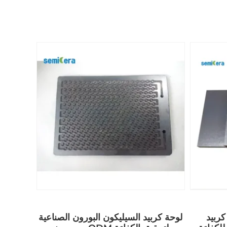
كربيد
لوحة كربيد السيليكون البورون الصناعية