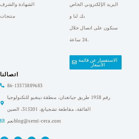
البريد الإلكتروني الخاص
الشهادة والشرف
بك لنا و
منتجات
سنكون على اتصال خلال
24 ساعة.
الاستفسار عن قائمة
الأسعار
اتصالنا
86-13373889683
رقم 1958 طريق جيانغنان، منطقة نينغبو للتكنولوجيا
الفائقة، مقاطعة تشجيانغ، 315201، الصين
نعمblog@semi-cera.com