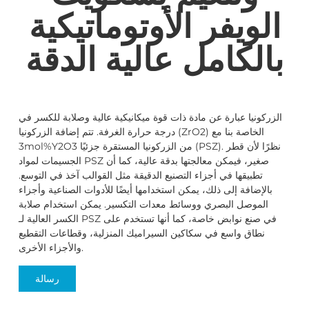
الويفر الأوتوماتيكية
بالكامل عالية الدقة
الزركونيا عبارة عن مادة ذات قوة ميكانيكية عالية وصلابة للكسر في
درجة حرارة الغرفة. تتم إضافة الزركونيا (ZrO2) الخاصة بنا مع
3mol%Y2O3 من الزركونيا المستقرة جزئيًا (PSZ). نظرًا لأن قطر
الجسيمات لمواد PSZ صغير، فيمكن معالجتها بدقة عالية، كما أن
تطبيقها في أجزاء التصنيع الدقيقة مثل القوالب آخذ في التوسع.
بالإضافة إلى ذلك، يمكن استخدامها أيضًا للأدوات الصناعية وأجزاء
الموصل البصري ووسائط معدات التكسير. يمكن استخدام صلابة
الكسر العالية لـ PSZ في صنع نوابض خاصة، كما أنها تستخدم على
نطاق واسع في سكاكين السيراميك المنزلية، وقطاعات التقطيع
والأجزاء الأخرى.
رسالة