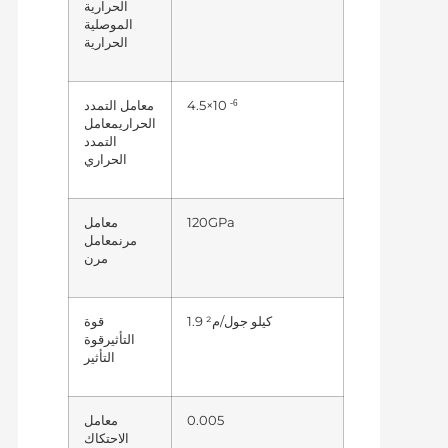
الحرارية
الموصلية
الحرارية
-6
4.5×10
معامل التمدد
الحراري
معامل
التمدد
الحراري
120GPa
معامل
مرن
معامل
مرن
1.9 كيلو جول/م²
قوة
التأثير
قوة
التأثير
0.005
معامل
الاحتكاك