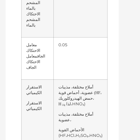
المشحم
بالماء
الاحتكاك
المشحم
بالماء
0.05
معامل
الاحتكاك
الجاف
معامل
الاحتكاك
الجاف
الاستقرار
أملاح مختلفة، مذيبات
الكيميائي
(HF،
عضوية، أحماض قوية
حمض الهيدروكلوريك،
الاستقرار
،HNO₃)
₂لذا
H
4
الكيميائي
أملاح مختلفة، مذيبات
عضوية،
الأحماض القوية
(HF،HCl،H₂SO
،HNO₃)
4