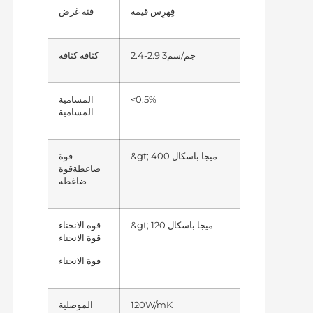
فِهرِس
قيمة
فئة
غرض
2.4-2.9 جم/سم3
كثافة
كثافة
<0.5%
المسامية
المسامية
&gt; 400 ميجا باسكال
قوة
ضاغطة
قوة
ضاغطة
&gt; 120 ميجا باسكال
قوة الانحناء
قوة الانحناء
قوة الانحناء
120W/mK
الموصلية