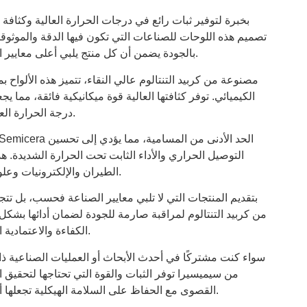
تصميم هذه اللوحات للصناعات التي تكون فيها الدقة والموثوق
حتى في أقسى الظروف. إن التزام Semicera بالجودة يضمن أن كل منتج يلبي أعلى معايير الأداء.
مصنوعة من كربيد التنتالوم عالي النقاء، تتميز هذه الألواح 
الكيميائي. توفر كثافتها العالية قوة ميكانيكية فائقة، مما ي
درجة الحرارة العالية والمبادلات الحرارية وعمليات التصنيع المتقدمة.
التوصيل الحراري والأداء الثابت تحت الحرارة الشديدة.
الطيران والإلكترونيات وعلوم المواد، حيث تعتبر الدقة والمتانة أمرًا بالغ الأهمية.
من كربيد التنتالوم لمراقبة صارمة للجودة لضمان أدائها بشكل
مدتها 30 يومًا، توفر Semicera الكفاءة والاعتمادية التي تتطلبها عملياتك.
سواء كنت مشتركًا في أحدث الأبحاث أو العمليات الصناعية ذات 
من سيميسيرا توفر الثبات والقوة التي تحتاجها لتحقيق ال
القصوى مع الحفاظ على السلامة الهيكلية تجعلها أداة لا غنى عنها في التطبيقات التكنولوجية المتقدمة.