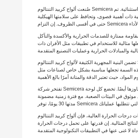
صُنعت ألواح كربيد التنتالوم Semicera بخبرة لتوفير ثبات رائع في درجات الحرارة العالية وكثافة استثنائية. تم
ية ذات أهمية قصوى، وتحافظ على سلامتها الهيكلية
بمقاومة ممتازة للصدمات الحرارية والأكسدة والتآكل
جعلها مثالية للاستخدام في تطبيقات مثل الأفران ذات
تضمن البنية المجهرية الكثيفة لألواح كربيد التنتالوم Semicera الحد الأدنى من المسامية، مما يؤدي إلى تحسين
 هذه السمة تجعلها مناسبة بشكل خاص لصناعات مثل
تفتخر شركة Semicera بتقديم المنتجات التي لا تلبي معايير الصناعة فحسب، بل تتجاوزها أيضًا. تخضع كل لوحة
 موثوق في البيئات الصعبة. مع فترة زمنية مضمونة
درجات الحرارة العالية، فإن ألواح كربيد التنتالوم
نتائج المثالية. إن قدرتها على تحمل درجات الحرارة