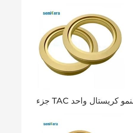
زء TAC لنمو كريستال واحد