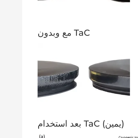
مع وبدون TaC
بعد استخدام TaC (يمين)