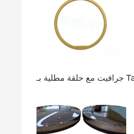
قة مطلية بـ TaC