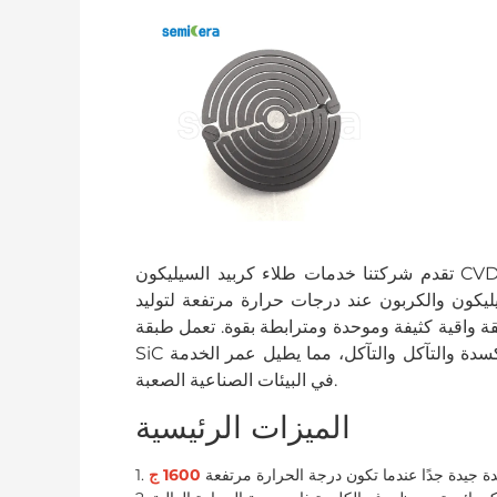
تقدم شركتنا خدمات طلاء كربيد السيليكون CVD (SiC) للجرافيت والسيراميك والمواد الأساسية الأخرى. أثناء
يكون والكربون عند درجات حرارة مرتفعة لتوليد SiC
ة واقية كثيفة وموحدة ومترابطة بقوة. تعمل طبقة
SiC هذه على تعزيز مقاومة المادة لدرجات الحرارة المرتفعة والأكسدة والتآكل والتآكل، مما يطيل عمر الخدمة
في البيئات الصناعية الصعبة.
الميزات الرئيسية
سدة جيدة جدًا عندما تكون درجة الحرارة مرتفعة