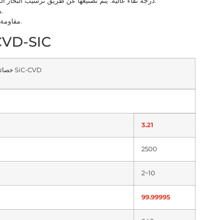
2. درجة نقاء عالية: يتم تصنيعها عن طريق ترسيب البخار الكيميائي تحت ظروف الكلورة ذات درجة الحرارة العالية.
3. مقاومة التآكل: صلابة عالية، سطح مدمج، جزيئات دقيقة.
4. مقاومة التآكل: الأحماض والقلويات والملح والكواشف العضوية.
المواصفات الرئيسية لطلاء C
خصائص SiC-CVD
3.21
2500
2~10
99.99995