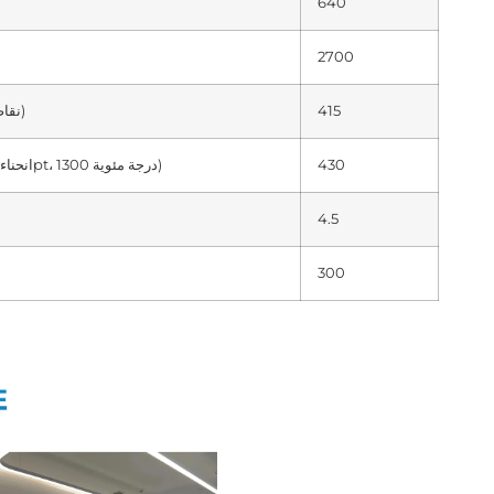
640
2700
415
ميجاباسكال (RT 4 نقاط)
430
المعدل التراكمي (انحناء 4pt، 1300 درجة مئوية)
4.5
300