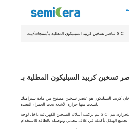
ت
عناصر تسخين كربيد السيليكون المطلية بـ SiC
/
منتجات
/
بيت
 كربيد السيليكون هو عنصر تسخين مصنوع من مادة سيراميك SiC، عادة ما تكون مغلفة ومصممة
لتنبعث منها حرارة الأشعة تحت الحمراء البعيدة.
يتم تركيب أسلاك التسخين الكهربائية داخل لوحة SiC، ويتم عزل الجزء السفلي بمواد مقاومة للحرارة. يتم