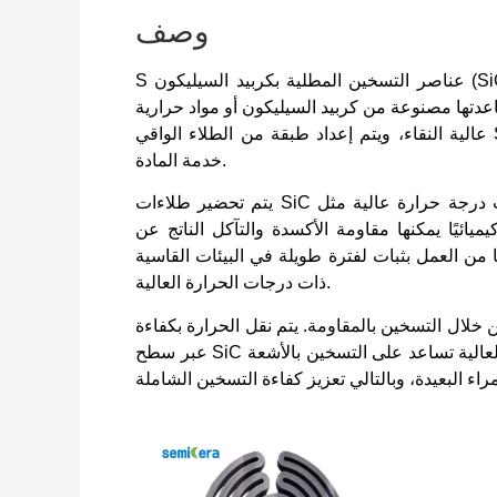
وصف
عناصر التسخين المطلية بكربيد السيليكون (SiC) هي مكونات تسخين كهربائية تستخدم في أنظمة المعالجة
S
اعدتها مصنوعة من كربيد السيليكون أو مواد حرارية
عالية النقاء، ويتم إعداد طبقة من الطلاء الواقي SiC على السطح لتعزيز استقرار درجة الحرارة العالية وعمر
خدمة المادة.
يتم تحضير طلاءات SiC عادةً من خلال عمليات ذات درجة حرارة عالية مثل CVD أو تقنيات طلاء السيراميك
ائيًا يمكنها مقاومة الأكسدة والتآكل الناتج عن
ا من العمل بثبات لفترة طويلة في البيئات القاسية
ذات درجات الحرارة العالية.
ن خلال التسخين بالمقاومة. يتم نقل الحرارة بكفاءة
عبر سطح SiC وتشكل مجالًا حراريًا موحدًا. وفي الوقت نفسه، فإن انبعاثيتها العالية تساعد على التسخين بالأشعة