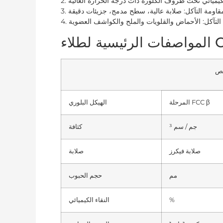
CVD-SI
المرحلة FCC β
الهيكل البلوري
جم / سم ³
كثافة
صلابة فيكرز
صلابة
مم
حجم الحبوب
%
النقاء الكيميائي