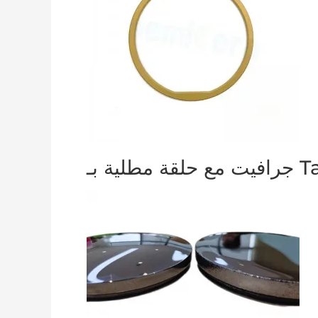
قة مطلية بـ TaC