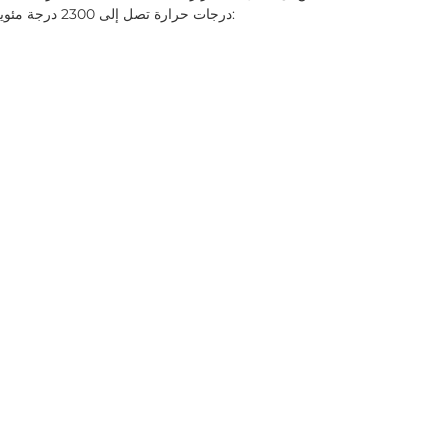
درجات حرارة تصل إلى 2300 درجة مئوية لفترات طويلة. وفيما يلي بعض الأمثلة على العينات لدينا: