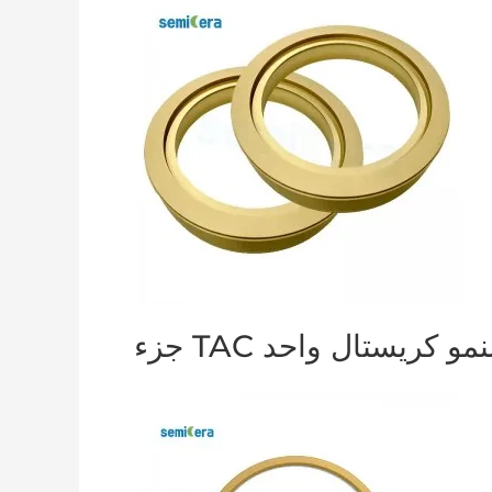
زء TAC لنمو كريستال واحد