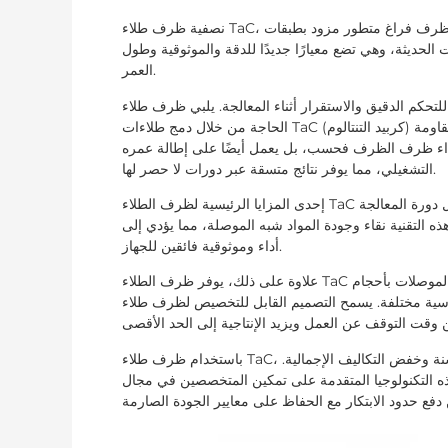
ظرف طلاء TaC، ظرف فراغ متطور مزود بطبقات TaC، مصمم خصيصًا لأفران أشباه الموصلات. تم تصميم هذه التقنية
نصفية
 الحديثة، وهي تضع معيارًا جديدًا للدقة والموثوقية وطول
العمر.
 الدقيق والاستقرار أثناء المعالجة. يلبي ظرف طلاء TaC هذه
الحاجة من خلال دمج طلاءات TaC (كربيد التنتالوم) المتقدمة على سطحه، مما يضمن ثباتًا حراريًا استثنائيًا، ومتانة، ومقاومة
ن أداء ظرف الظرف فحسب، بل يعمل أيضًا على إطالة عمره
التشغيلي، مما يوفر نتائج متسقة عبر دورات لا حصر لها.
إحدى المزايا الرئيسية لظرف الطلاء TaC هي قدرته على الحفاظ على مستوى عالٍ من سلامة الفراغ طوال دورة المعالجة
ه التقنية نقاء وجودة المواد شبه الموصلة، مما يؤدي إلى
أداء وموثوقية فائقين للجهاز.
علاوة على ذلك، يوفر ظرف الطلاء TaC تنوعًا لا مثيل له، حيث يستوعب مجموعة واسعة من ركائز أشباه الموصلات بأحجام
ة. يسمح التصميم القابل للتخصيص لظرف طلاء TaC بالتكامل السلس في أنظمة أفران أشباه الموصلات
باستخدام ظرف طلاء TaC، يمكن لمصنعي أشباه الموصلات تحقيق إنتاجية أعلى وإنتاجية محسنة وخفض التكاليف الإجمالية.
ذه التكنولوجيا المتقدمة على تمكين المتخصصين في مجال