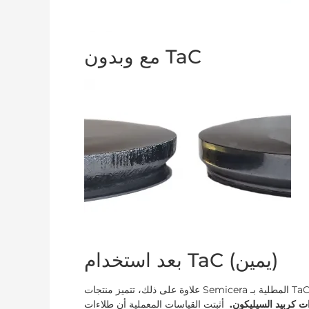
مع وبدون TaC
بعد استخدام TaC (يمين)
علاوة على ذلك، تتميز منتجات Semicera المطلية بـ TaC بعمر خدمة أطول ومقاومة أكبر لدرجات الحرارة العالية مقارنة
ت كربيد السيليكون.
أثبتت القياسات المعملية أن طلاءات TaC الخاصة بنا يمكن أن تعمل باستمرار عند