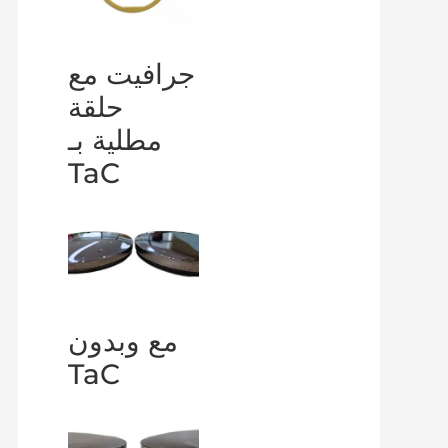
جرافيت مع
حلقة
مطلية بـ
TaC
مع وبدون
TaC