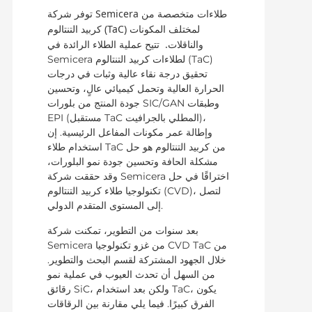
توفر شركة Semicera طلاءات متخصصة من
كربيد التنتالوم (TaC) لمختلف المكونات
والناقلات.
تتيح عملية الطلاء الرائدة في
Semicera لطلاءات كربيد التنتالوم (TaC)
تحقيق درجة نقاء عالية وثبات في درجات
الحرارة العالية وتحمل كيميائي عالٍ، وتحسين
جودة المنتج من بلورات SIC/GAN وطبقات
EPI (مستقبل TaC المطلي بالجرافيت)،
وإطالة عمر مكونات المفاعل الرئيسية. إن
استخدام طلاء TaC من كربيد التنتالوم هو حل
مشكلة الحافة وتحسين جودة نمو البلورات،
وقد حققت شركة Semicera اختراقًا في حل
تكنولوجيا طلاء كربيد التنتالوم (CVD)، لتصل
إلى المستوى المتقدم الدولي.
بعد سنوات من التطوير، تمكنت شركة
Semicera من غزو تكنولوجيا CVD TaC من
خلال الجهود المشتركة لقسم البحث والتطوير.
من السهل أن تحدث العيوب في عملية نمو
رقائق SiC، ولكن بعد استخدام TaC، يكون
الفرق كبيرًا. فيما يلي مقارنة بين الرقاقات