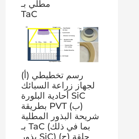
مطلي بـ
TaC
(أ) رسم تخطيطي
لجهاز زراعة السبائك
أحادية البلورة SiC
بطريقة PVT (ب)
شريحة البذور المطلية
بـ TaC (بما في ذلك
بذور SiC) (ج) حلقة