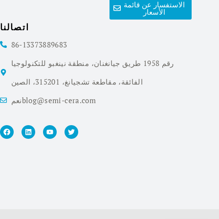
الاستفسار عن قائمة
الأسعار
اتصالنا
86-13373889683
رقم 1958 طريق جيانغنان، منطقة نينغبو للتكنولوجيا
الفائقة، مقاطعة تشجيانغ، 315201، الصين
نعمblog@semi-cera.com