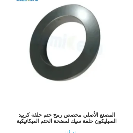
المصنع الأصلي مخصص رمح ختم حلقة كربيد
السيليكون حلقة سيك لمضخة الختم الميكانيكية