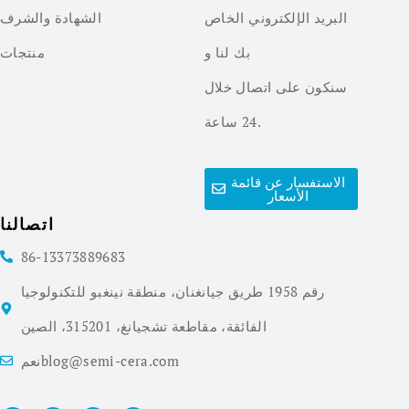
البريد الإلكتروني الخاص
الشهادة والشرف
بك لنا و
منتجات
سنكون على اتصال خلال
24 ساعة.
الاستفسار عن قائمة
الأسعار
اتصالنا
86-13373889683
رقم 1958 طريق جيانغنان، منطقة نينغبو للتكنولوجيا
الفائقة، مقاطعة تشجيانغ، 315201، الصين
نعمblog@semi-cera.com