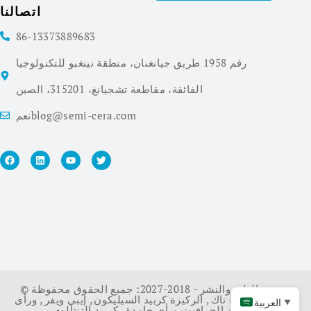
اتصالنا
86-13373889683
رقم 1958 طريق جيانغنان، منطقة نينغبو للتكنولوجيا
الفائقة، مقاطعة تشجيانغ، 315201، الصين
نعمblog@semi-cera.com
© حقوق الطبع والنشر - 2018-2027: جميع الحقوق محفوظة.
سي ويفر
,
طلاء تاك
,
الركيزة كربيد السيليكون
,
إيبي ويفر
,
ورأى
العربية
▼
كربيد التنتالوم
الصين الجرافيت ورأى جامدة
,