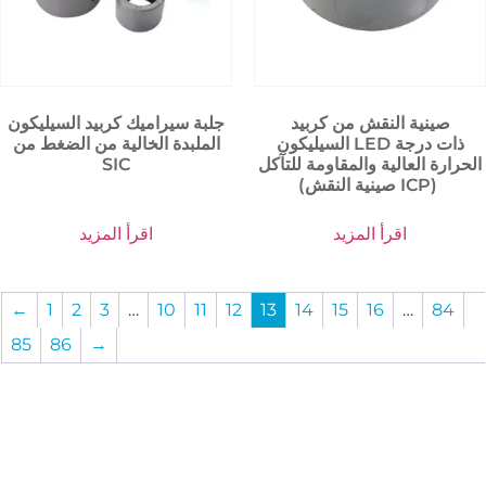
صينية النقش من كربيد
جلبة سيراميك كربيد السيليكون
السيليكون LED ذات درجة
الملبدة الخالية من الضغط من
الحرارة العالية والمقاومة للتآكل
SIC
(صينية النقش ICP)
اقرأ المزيد
اقرأ المزيد
←
1
2
3
…
10
11
12
13
14
15
16
…
84
85
86
→