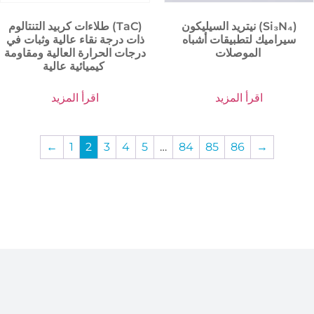
نيتريد السيليكون (Si₃N₄)
طلاءات كربيد التنتالوم (TaC)
سيراميك لتطبيقات أشباه
ذات درجة نقاء عالية وثبات في
الموصلات
درجات الحرارة العالية ومقاومة
كيميائية عالية
اقرأ المزيد
اقرأ المزيد
←
1
2
3
4
5
…
84
85
86
→