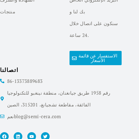
بك لنا و
منتجات
سنكون على اتصال خلال
24 ساعة.
الاستفسار عن قائمة
الأسعار
اتصالنا
86-13373889683
رقم 1958 طريق جيانغنان، منطقة نينغبو للتكنولوجيا
الفائقة، مقاطعة تشجيانغ، 315201، الصين
نعمblog@semi-cera.com