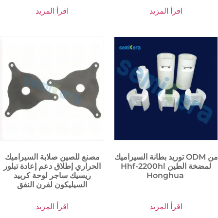
اقرأ المزيد
اقرأ المزيد
توريد بطانة السيراميك ODM من
مصنع للصين صلابة السيراميك
Hhf-2200hl لمضخة الطين
الحراري إطلاق دعم إعادة تبلور
Honghua
ريسيك ساجر لوحة كربيد
السيليكون لفرن النفق
اقرأ المزيد
اقرأ المزيد