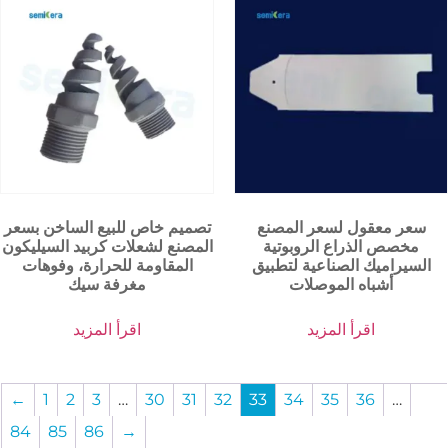
سعر معقول لسعر المصنع
تصميم خاص للبيع الساخن بسعر
مخصص الذراع الروبوتية
المصنع لشعلات كربيد السيليكون
السيراميك الصناعية لتطبيق
المقاومة للحرارة، وفوهات
أشباه الموصلات
مغرفة سيك
اقرأ المزيد
اقرأ المزيد
←
1
2
3
…
30
31
32
33
34
35
36
…
84
85
86
→