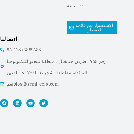
24 ساعة.
الاستفسار عن قائمة
الأسعار
اتصالنا
86-13373889683
رقم 1958 طريق جيانغنان، منطقة نينغبو للتكنولوجيا
الفائقة، مقاطعة تشجيانغ، 315201، الصين
نعمblog@semi-cera.com