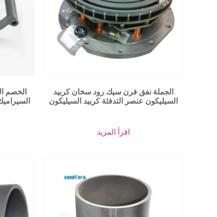
الجملة نفق فرن سيك رود سخان كربيد
الخصم ال
السيليكون عنصر التدفئة كربيد السيليكون
السيراميك
اقرأ المزيد