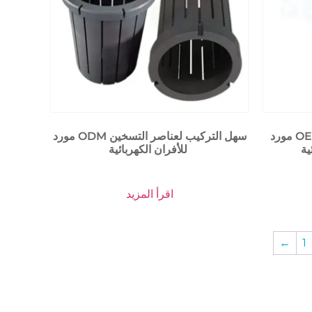
مورد OEM/ODM سهل التركيب لعناصر
مورد ODM سهل التركيب لعناصر التسخين
للأفران الكهربائية
اقرأ المزيد
←
1