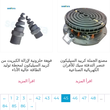
مصنع الجملة كربيد السيليكون
فوهة حلزونية لإزالة الكبريت من
عنصر التدفئة سيك للأفران
كربيد السيليكون لمحطة توليد
الكهربائية الصناعية
الطاقة عالية الأداء
اقرأ المزيد
اقرأ المزيد
←
1
2
3
…
42
43
44
45
46
47
48
…
84
85
86
→