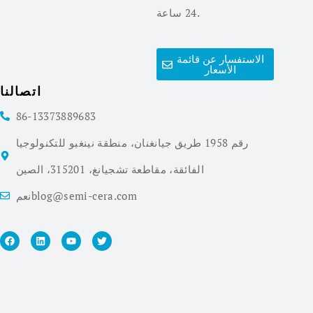
24 ساعة.
الاستفسار عن قائمة
الأسعار
اتصالنا
86-13373889683
رقم 1958 طريق جيانغنان، منطقة نينغبو للتكنولوجيا
الفائقة، مقاطعة تشجيانغ، 315201، الصين
نعمblog@semi-cera.com