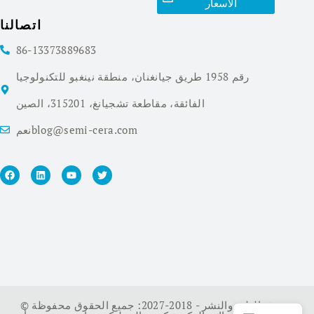
الأسعار
اتصالنا
86-13373889683
رقم 1958 طريق جيانغنان، منطقة نينغبو للتكنولوجيا
الفائقة، مقاطعة تشجيانغ، 315201، الصين
نعمblog@semi-cera.com
© حقوق الطبع والنشر - 2018-2027: جميع الحقوق محفوظة.