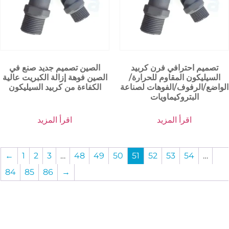
تصميم احترافي فرن كربيد
الصين تصميم جديد صنع في
السيليكون المقاوم للحرارة/
الصين فوهة إزالة الكبريت عالية
الواضع/الرفوف/الفوهات لصناعة
الكفاءة من كربيد السيليكون
البتروكيماويات
اقرأ المزيد
اقرأ المزيد
←
1
2
3
…
48
49
50
51
52
53
54
…
84
85
86
→