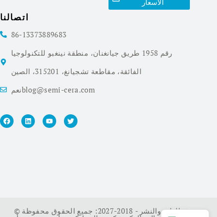
الأسعار
اتصالنا
86-13373889683
رقم 1958 طريق جيانغنان، منطقة نينغبو للتكنولوجيا
الفائقة، مقاطعة تشجيانغ، 315201، الصين
نعمblog@semi-cera.com
© حقوق الطبع والنشر - 2018-2027: جميع الحقوق محفوظة.