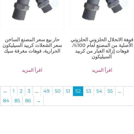
فوهة الانحلال الحلزوني الحلزوني
حار بيع سعر المصنع الساخن
الأصلية من المصنع لعام 100%،
سعر الشعلات كربيد السيليكون
فوهات إزالة الغبار من كربيد
الحرارية، فوهات مغرفة سيك
السيليكون
اقرأ المزيد
اقرأ المزيد
←
1
2
3
…
49
50
51
52
53
54
55
…
84
85
86
→