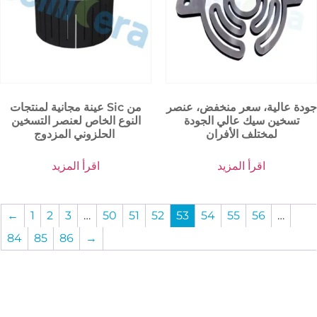
جودة عالية، سعر منخفض، عنصر
عينة مجانية لمنتجات Sic من
تسخين سيك عالي الجودة
النوع الخاص لعنصر التسخين
لمختلف الأفران
الحلزوني المزدوج
اقرأ المزيد
اقرأ المزيد
←
1
2
3
…
50
51
52
53
54
55
56
…
84
85
86
→