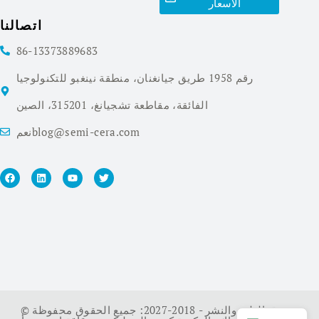
الأسعار
اتصالنا
86-13373889683
رقم 1958 طريق جيانغنان، منطقة نينغبو للتكنولوجيا
الفائقة، مقاطعة تشجيانغ، 315201، الصين
نعمblog@semi-cera.com
© حقوق الطبع والنشر - 2018-2027: جميع الحقوق محفوظة.