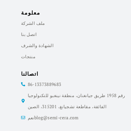
معلومة
ملف الشركة
اتصل بنا
الشهادة والشرف
منتجات
اتصالنا
86-13373889683
رقم 1958 طريق جيانغنان، منطقة نينغبو للتكنولوجيا
الفائقة، مقاطعة تشجيانغ، 315201، الصين
نعمblog@semi-cera.com