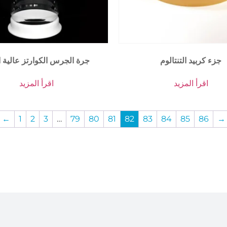
جزء كربيد التنتالوم
جرة الجرس الكوارتز عالية ال
اقرأ المزيد
اقرأ المزيد
←
1
2
3
…
79
80
81
82
83
84
85
86
→