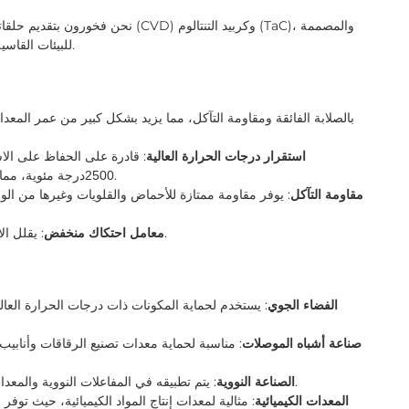
نحن فخورون بتقديم حلقاتنا المطلية عال
للبيئات القاسية والمصممة لتلبية المتطلبات الصارمة للتطبيقات الصناعية.
استقرار درجات الحرارة العالية
: قادرة على الحفاظ على الا
درجة مئوية، مما يجعلها مثالية للعمليات ذات درجات الحرارة العالية.
2500
مقاومة التآكل
: يوفر مقاومة ممتازة للأحماض والقلويات وغيرها من الو
: يقلل الاحتكاك والتآكل، مما يعزز كفاءة وموثوقية المعدات.
معامل احتكاك منخفض
الفضاء الجوي
: يستخدم لحماية المكونات ذات درجات الحرارة العال
صناعة أشباه الموصلات
: مناسبة لحماية معدات تصنيع الرقاقات وأنابيب
: يتم تطبيقه في المفاعلات النووية والمعدات ذات الصلة، مما يوفر حماية مستقرة وأداء عالي.
الصناعة النووية
المعدات الكيميائية
: مثالية لمعدات إنتاج المواد الكيميائية، حيث تو