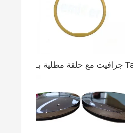
قة مطلية بـ TaC