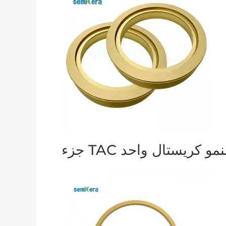
زء TAC لنمو كريستال واحد