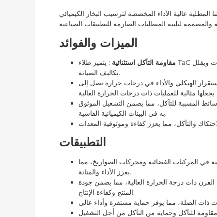
ية الأداء المخصصة لترسيب البخار الكيميائي (CVD) وكربيد التنتالوم (TaC)، والمصممة
الميزات والفوائد
مقاومة التآكل استثنائية
: يتميز طلاء TaC بالصلابة الفائقة ومقاومة التآكل، مما يزيد بشكل كبير من عمر المعدات ويقلل
تكاليف الصيانة.
ستقرار الهيكلي والأداء في درجات حرارة تصل إلى
سائط المسببة للتآكل، مما يضمن التشغيل الموثوق
به في البيئات الكيميائية القاسية.
التطبيقات
ية في المركبات الفضائية ومحركات الصواريخ، مما
يعزز الأداء والمتانة.
 الفرن ذات درجة الحرارة العالية، مما يضمن جودة
المنتج وكفاءة الإنتاج.
فر مقاومة للتآكل وحماية من التآكل من أجل التشغيل