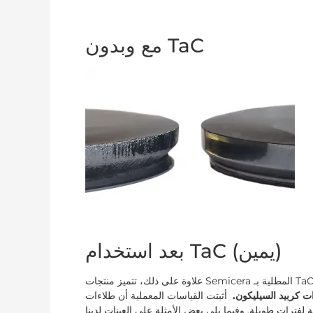
مع وبدون TaC
بعد استخدام TaC (يمين)
علاوة على ذلك، تتميز منتجات Semicera المطلية بـ TaC بعمر خدمة أطول ومقاومة أكبر لدرجات الحرارة العالية مقارنة
ات كربيد السيليكون.
أثبتت القياسات المعملية أن طلاءات TaC الخاصة بنا يمكن أن تعمل باستمرار عند