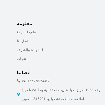
معلومة
ملف الشركة
اتصل بنا
الشهادة والشرف
منتجات
اتصالنا
86-13373889683
رقم 1958 طريق جيانغنان، منطقة نينغبو للتكنولوجيا
الفائقة، مقاطعة تشجيانغ، 315201، الصين