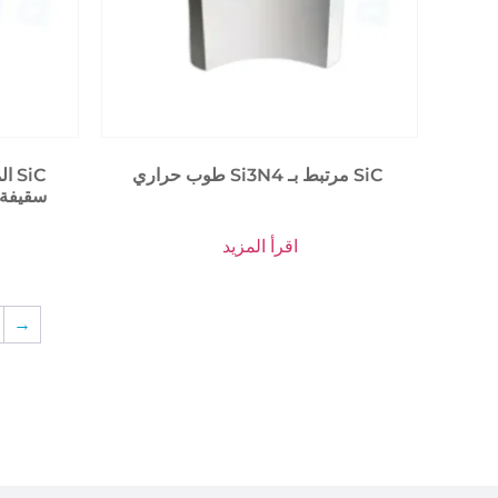
طوب حراري Si3N4 مرتبط بـ SiC
ال
المستعبدين Si3N4 سقيفة المجلس
اقرأ المزيد
→