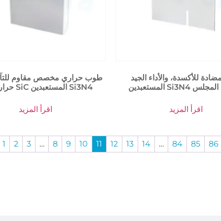
مضادة للأكسدة، والأداء الجيد SiC
طوب حراري مخصص مقاوم للتآك
حرارة عالية SiC المستعبدين Si3N4
اقرأ المزيد
اقرأ المزيد
1
2
3
…
8
9
10
11
12
13
14
…
84
85
86