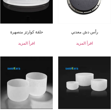
رأس دش معدني
حلقة كوارتز منصهرة
اقرأ المزيد
اقرأ المزيد