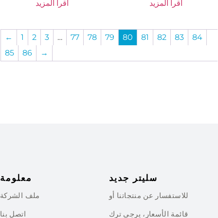
اقرأ المزيد
اقرأ المزيد
←
1
2
3
…
77
78
79
80
81
82
83
84
85
86
→
سليتر جديد
معلومة
للاستفسار عن منتجاتنا أو
ملف الشركة
قائمة الأسعار، يرجى ترك
اتصل بنا