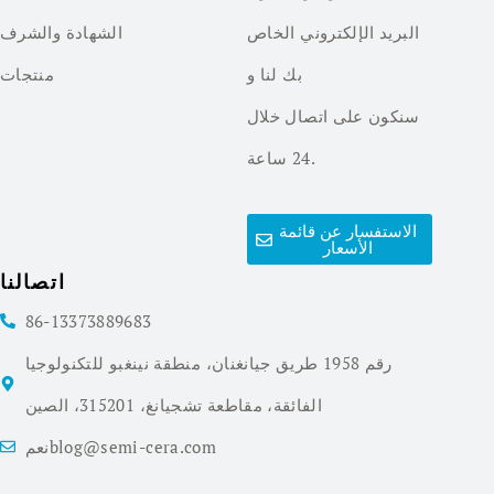
البريد الإلكتروني الخاص
الشهادة والشرف
بك لنا و
منتجات
سنكون على اتصال خلال
24 ساعة.
الاستفسار عن قائمة
الأسعار
اتصالنا
86-13373889683
رقم 1958 طريق جيانغنان، منطقة نينغبو للتكنولوجيا
الفائقة، مقاطعة تشجيانغ، 315201، الصين
نعمblog@semi-cera.com