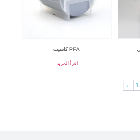
ي
كاسيت PFA
اقرأ المزيد
←
1