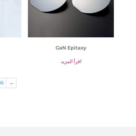
GaN Epitaxy
اقرأ المزيد
86
→