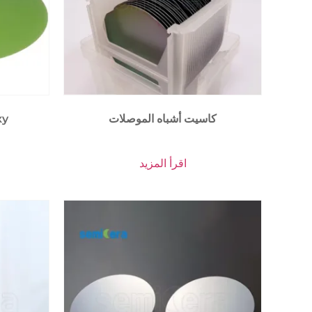
كاسيت أشباه الموصلات
كربيد 
اقرأ المزيد