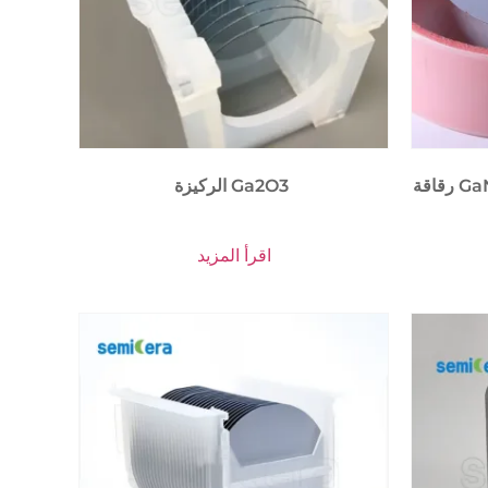
رقاقة GaN-on-Si Epi عالية الطاقة بقدرة
الركيزة Ga2O3
اقرأ المزيد