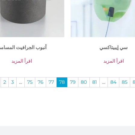
سي إيبيتاكسي
أنبوب الجرافيت المسام
اقرأ المزيد
اقرأ المزيد
2
3
…
75
76
77
78
79
80
81
…
84
85