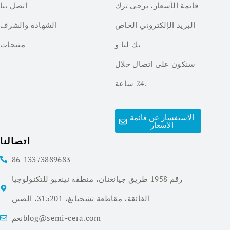
قائمة الأسعار، يرجى ترك
اتصل بنا
البريد الإلكتروني الخاص
الشهادة والشرف
بك لنا و
منتجات
سنكون على اتصال خلال
24 ساعة.
الاستفسار عن قائمة
الأسعار
اتصالنا
86-13373889683
رقم 1958 طريق جيانغنان، منطقة نينغبو للتكنولوجيا
الفائقة، مقاطعة تشجيانغ، 315201، الصين
نعمblog@semi-cera.com