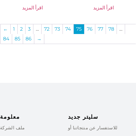
اقرأ المزيد
اقرأ المزيد
←
1
2
3
…
72
73
74
75
76
77
78
…
84
85
86
→
سليتر جديد
معلومة
للاستفسار عن منتجاتنا أو
ملف الشركة