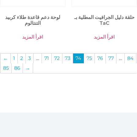
حلقة دليل الجرافيت المطلية بـ
لوحة دعم قاعدة طلاء كربيد
TaC
التنتالوم
اقرأ المزيد
اقرأ المزيد
←
1
2
3
…
71
72
73
74
75
76
77
…
84
85
86
→