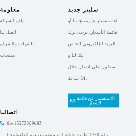
سليتر جديد
معلومة
للاستفسار عن منتجاتنا أو
ملف الشركة
قائمة الأسعار، يرجى ترك
اتصل بنا
البريد الإلكتروني الخاص
الشهادة والشرف
بك لنا و
منتجات
سنكون على اتصال خلال
24 ساعة.
الاستفسار عن قائمة
الأسعار
اتصالنا
86-13373889683
رقم 1958 طريق جيانغنان، منطقة نينغبو للتكنولوجيا