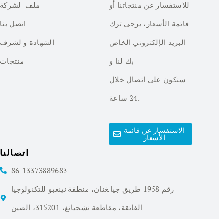
للاستفسار عن منتجاتنا أو
ملف الشركة
قائمة الأسعار، يرجى ترك
اتصل بنا
البريد الإلكتروني الخاص
الشهادة والشرف
بك لنا و
منتجات
سنكون على اتصال خلال
24 ساعة.
الاستفسار عن قائمة
الأسعار
اتصالنا
86-13373889683
رقم 1958 طريق جيانغنان، منطقة نينغبو للتكنولوجيا
الفائقة، مقاطعة تشجيانغ، 315201، الصين