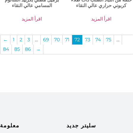
كربوني حراري عالي النقاء
المسامي عالي النقاء
اقرأ المزيد
اقرأ المزيد
←
1
2
3
…
69
70
71
72
73
74
75
…
84
85
86
→
سليتر جديد
معلومة