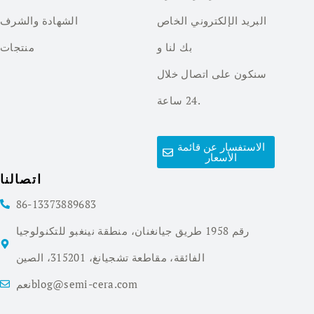
البريد الإلكتروني الخاص
الشهادة والشرف
بك لنا و
منتجات
سنكون على اتصال خلال
24 ساعة.
الاستفسار عن قائمة
الأسعار
اتصالنا
86-13373889683
رقم 1958 طريق جيانغنان، منطقة نينغبو للتكنولوجيا
الفائقة، مقاطعة تشجيانغ، 315201، الصين
نعمblog@semi-cera.com