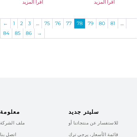
اقرأ المزيد
اقرأ المزيد
←
1
2
3
…
75
76
77
78
79
80
81
…
84
85
86
→
سليتر جديد
معلومة
للاستفسار عن منتجاتنا أو
ملف الشركة
قائمة الأسعار، يرجى ترك
اتصل بنا