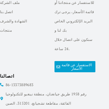
للاستفسار عن منتجاتنا أو
ملف الشركة
قائمة الأسعار، يرجى ترك
اتصل بنا
البريد الإلكتروني الخاص
الشهادة والشرف
بك لنا و
منتجات
سنكون على اتصال خلال
24 ساعة.
الاستفسار عن قائمة
الأسعار
اتصالنا
86-13373889683
رقم 1958 طريق جيانغنان، منطقة نينغبو للتكنولوجيا
الفائقة، مقاطعة تشجيانغ، 315201، الصين