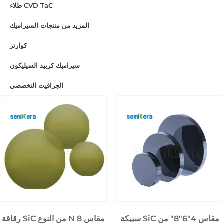
طلاء CVD TaC
المزيد من منتجات السيراميك
كوارتز
سيراميك كربيد السيليكون
الجرافيت التخصصي
سبيكة SiC مقاس 4″6″8″ من
رقاقة SiC من النوع N مقاس 8