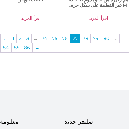
غير القطبية على شكل حرف M
اقرأ المزيد
اقرأ المزيد
←
1
2
3
…
74
75
76
77
78
79
80
…
84
85
86
→
سليتر جديد
معلومة